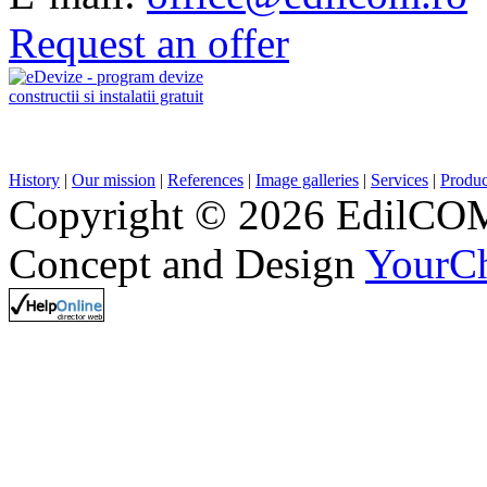
Request an offer
History
|
Our mission
|
References
|
Image galleries
|
Services
|
Produc
Copyright © 2026 EdilCOM 
Concept and Design
YourC