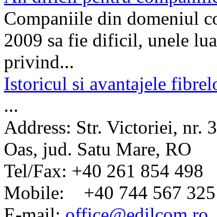
Companiile din domeniul con
2009 sa fie dificil, unele lu
privind...
Istoricul si avantajele fibre
...
Address:
Str. Victoriei, nr.
Oas, jud. Satu Mare, RO
Tel/Fax:
+40 261 854 498
Mobile:
+40 744 567 325
E-mail:
office@edilcom.ro